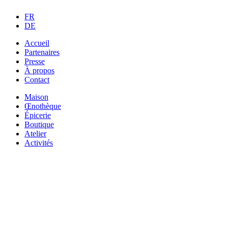
FR
DE
Accueil
Partenaires
Presse
À propos
Contact
Maison
Œnothèque
Épicerie
Boutique
Atelier
Activités