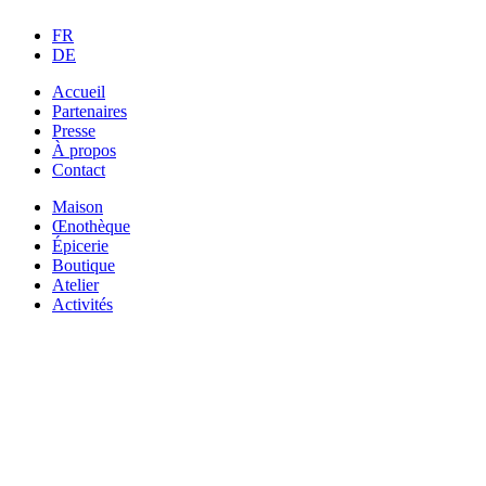
FR
DE
Accueil
Partenaires
Presse
À propos
Contact
Maison
Œnothèque
Épicerie
Boutique
Atelier
Activités