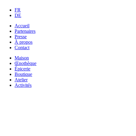
FR
DE
Accueil
Partenaires
Presse
À propos
Contact
Maison
Œnothèque
Épicerie
Boutique
Atelier
Activités