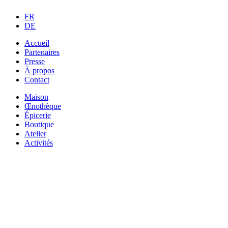
FR
DE
Accueil
Partenaires
Presse
À propos
Contact
Maison
Œnothèque
Épicerie
Boutique
Atelier
Activités