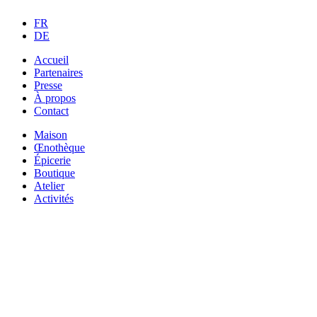
FR
DE
Accueil
Partenaires
Presse
À propos
Contact
Maison
Œnothèque
Épicerie
Boutique
Atelier
Activités