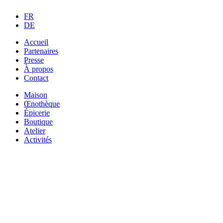
FR
DE
Accueil
Partenaires
Presse
À propos
Contact
Maison
Œnothèque
Épicerie
Boutique
Atelier
Activités