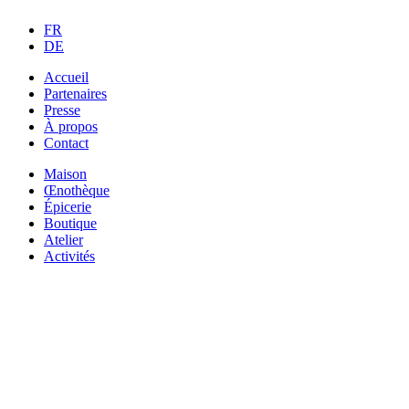
FR
DE
Accueil
Partenaires
Presse
À propos
Contact
Maison
Œnothèque
Épicerie
Boutique
Atelier
Activités