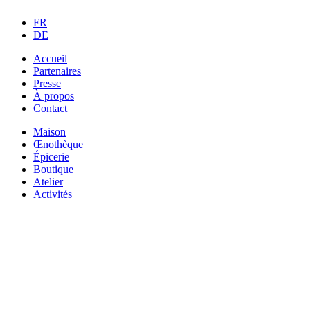
FR
DE
Accueil
Partenaires
Presse
À propos
Contact
Maison
Œnothèque
Épicerie
Boutique
Atelier
Activités