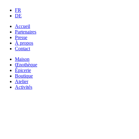
FR
DE
Accueil
Partenaires
Presse
À propos
Contact
Maison
Œnothèque
Épicerie
Boutique
Atelier
Activités